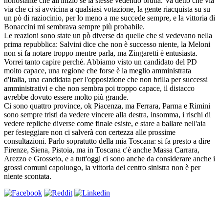
nonostante che all'inizio se la stesse vedendo brutta. Va detto che via
via che ci si avvicina a qualsiasi votazione, la gente riacquista su su
un pò di raziocinio, per lo meno a me succede sempre, e la vittoria di
Bonaccini mi sembrava sempre più probabile.
Le reazioni sono state un pò diverse da quelle che si vedevano nella
prima repubblica: Salvini dice che non è successo niente, la Meloni
non si fa notare troppo mentre parla, ma Zingaretti è entusiasta.
Vorrei tanto capire perché. Abbiamo visto un candidato del PD
molto capace, una regione che forse è la meglio amministrata
d'Italia, una candidata per l'opposizione che non brilla per successi
amministrativi e che non sembra poi troppo capace, il distacco
avrebbe dovuto essere molto più grande.
Ci sono quattro province, ok Piacenza, ma Ferrara, Parma e Rimini
sono sempre tristi da vedere vincere alla destra, insomma, i rischi di
vedere repliche diverse come finale esiste, e stare a ballare nell'aia
per festeggiare non ci salverà con certezza alle prossime
consultazioni. Parlo sopratutto della mia Toscana: si fa presto a dire
Firenze, Siena, Pistoia, ma in Toscana c'è anche Massa Carrara,
Arezzo e Grosseto, e a tutt'oggi ci sono anche da considerare anche i
grossi comuni capoluogo, la vittoria del centro sinistra non è per
niente scontata.