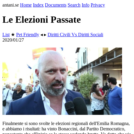
antani.se
Home
Index
Documents
Search
Info
Privacy
Le Elezioni Passate
List
★
Pet Friendly
◂ ▸
Diritti Civili Vs Diritti Sociali
2020/01/27
Finalmente si sono svolte le elezioni regionali dell'Emilia Romagna,
e abbiamo i risultati: ha vinto Bonaccini, dal Partito Democratico,