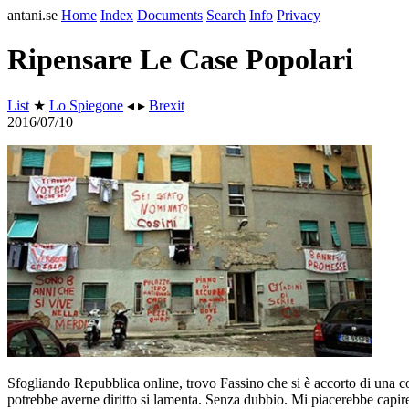
antani.se
Home
Index
Documents
Search
Info
Privacy
Ripensare Le Case Popolari
List
★
Lo Spiegone
◂ ▸
Brexit
2016/07/10
Sfogliando Repubblica online, trovo Fassino che si è accorto di una c
potrebbe averne diritto si lamenta. Senza dubbio. Mi piacerebbe capire 