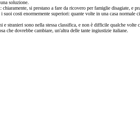
d una soluzione.
: chiaramente, si prestano a fare da ricovero per famiglie disagiate, e pra
i suoi costi enormemente superiori: quante volte in una casa normale ci
ani e stranieri sono nella stessa classifica, e non è difficile qualche vol
osa che dovrebbe cambiare, un'altra delle tante ingiustizie italiane.