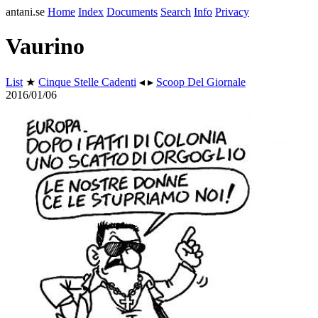
antani.se
Home
Index
Documents
Search
Info
Privacy
Vaurino
List
★
Cinque Stelle Cadenti
◂ ▸
Scoop Del Giornale
2016/01/06