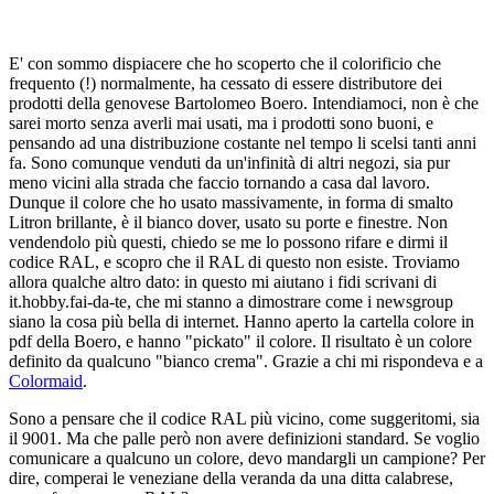
E' con sommo dispiacere che ho scoperto che il colorificio che
frequento (!) normalmente, ha cessato di essere distributore dei
prodotti della genovese Bartolomeo Boero. Intendiamoci, non è che
sarei morto senza averli mai usati, ma i prodotti sono buoni, e
pensando ad una distribuzione costante nel tempo li scelsi tanti anni
fa. Sono comunque venduti da un'infinità di altri negozi, sia pur
meno vicini alla strada che faccio tornando a casa dal lavoro.
Dunque il colore che ho usato massivamente, in forma di smalto
Litron brillante, è il bianco dover, usato su porte e finestre. Non
vendendolo più questi, chiedo se me lo possono rifare e dirmi il
codice RAL, e scopro che il RAL di questo non esiste. Troviamo
allora qualche altro dato: in questo mi aiutano i fidi scrivani di
it.hobby.fai-da-te, che mi stanno a dimostrare come i newsgroup
siano la cosa più bella di internet. Hanno aperto la cartella colore in
pdf della Boero, e hanno "pickato" il colore. Il risultato è un colore
definito da qualcuno "bianco crema". Grazie a chi mi rispondeva e a
Colormaid
.
Sono a pensare che il codice RAL più vicino, come suggeritomi, sia
il 9001. Ma che palle però non avere definizioni standard. Se voglio
comunicare a qualcuno un colore, devo mandargli un campione? Per
dire, comperai le veneziane della veranda da una ditta calabrese,