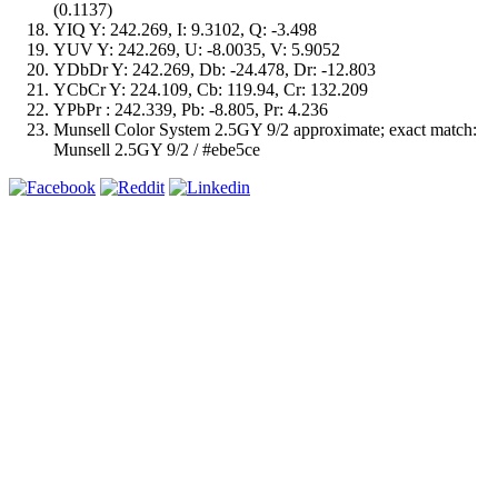
(0.1137)
YIQ Y: 242.269, I: 9.3102, Q: -3.498
YUV Y: 242.269, U: -8.0035, V: 5.9052
YDbDr Y: 242.269, Db: -24.478, Dr: -12.803
YCbCr Y: 224.109, Cb: 119.94, Cr: 132.209
YPbPr : 242.339, Pb: -8.805, Pr: 4.236
Munsell Color System 2.5GY 9/2 approximate; exact match:
Munsell 2.5GY 9/2 / #ebe5ce