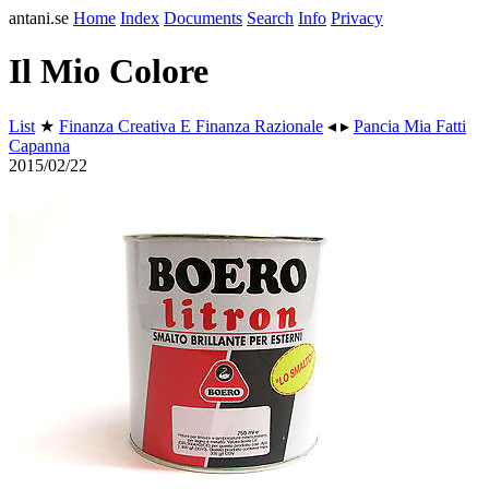
antani.se
Home
Index
Documents
Search
Info
Privacy
Il Mio Colore
List
★
Finanza Creativa E Finanza Razionale
◂ ▸
Pancia Mia Fatti
Capanna
2015/02/22