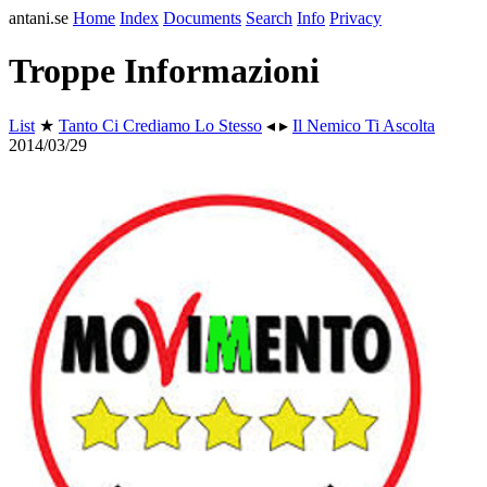
antani.se
Home
Index
Documents
Search
Info
Privacy
Troppe Informazioni
List
★
Tanto Ci Crediamo Lo Stesso
◂ ▸
Il Nemico Ti Ascolta
2014/03/29