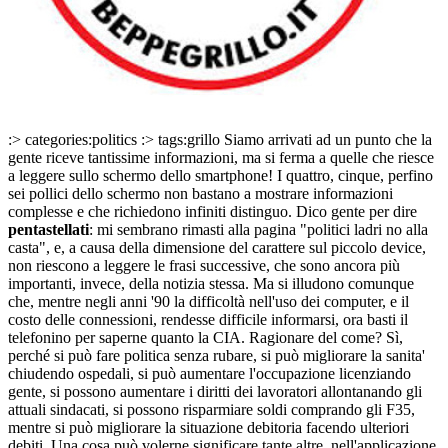
:> categories:politics :> tags:grillo Siamo arrivati ad un punto che la
gente riceve tantissime informazioni, ma si ferma a quelle che riesce
a leggere sullo schermo dello smartphone! I quattro, cinque, perfino
sei pollici dello schermo non bastano a mostrare informazioni
complesse e che richiedono infiniti distinguo. Dico gente per dire
pentastellati
: mi sembrano rimasti alla pagina "politici ladri no alla
casta", e, a causa della dimensione del carattere sul piccolo device,
non riescono a leggere le frasi successive, che sono ancora più
importanti, invece, della notizia stessa. Ma si illudono comunque
che, mentre negli anni '90 la difficoltà nell'uso dei computer, e il
costo delle connessioni, rendesse difficile informarsi, ora basti il
telefonino per saperne quanto la CIA. Ragionare del come? Sì,
perché si può fare politica senza rubare, si può migliorare la sanita'
chiudendo ospedali, si può aumentare l'occupazione licenziando
gente, si possono aumentare i diritti dei lavoratori allontanando gli
attuali sindacati, si possono risparmiare soldi comprando gli F35,
mentre si può migliorare la situazione debitoria facendo ulteriori
debiti. Una cosa può volerne significare tante altre, nell'applicazione