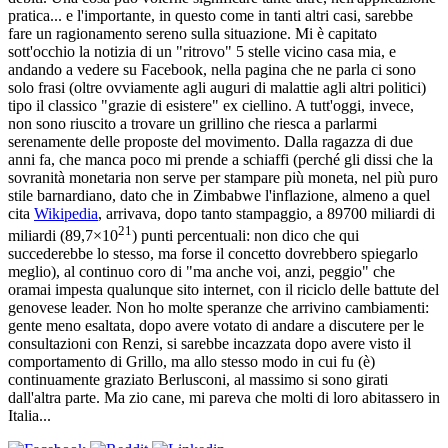
pratica... e l'importante, in questo come in tanti altri casi, sarebbe
fare un ragionamento sereno sulla situazione. Mi è capitato
sott'occhio la notizia di un "ritrovo" 5 stelle vicino casa mia, e
andando a vedere su Facebook, nella pagina che ne parla ci sono
solo frasi (oltre ovviamente agli auguri di malattie agli altri politici)
tipo il classico "grazie di esistere" ex ciellino. A tutt'oggi, invece,
non sono riuscito a trovare un grillino che riesca a parlarmi
serenamente delle proposte del movimento. Dalla ragazza di due
anni fa, che manca poco mi prende a schiaffi (perché gli dissi che la
sovranità monetaria non serve per stampare più moneta, nel più puro
stile barnardiano, dato che in Zimbabwe l'inflazione, almeno a quel
cita
Wikipedia
, arrivava, dopo tanto stampaggio, a 89700 miliardi di
21
miliardi (89,7×10
) punti percentuali: non dico che qui
succederebbe lo stesso, ma forse il concetto dovrebbero spiegarlo
meglio), al continuo coro di "ma anche voi, anzi, peggio" che
oramai impesta qualunque sito internet, con il riciclo delle battute del
genovese leader. Non ho molte speranze che arrivino cambiamenti:
gente meno esaltata, dopo avere votato di andare a discutere per le
consultazioni con Renzi, si sarebbe incazzata dopo avere visto il
comportamento di Grillo, ma allo stesso modo in cui fu (è)
continuamente graziato Berlusconi, al massimo si sono girati
dall'altra parte. Ma zio cane, mi pareva che molti di loro abitassero in
Italia...